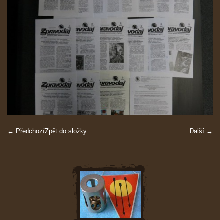
← Předchozí
Zpět do složky
Další →