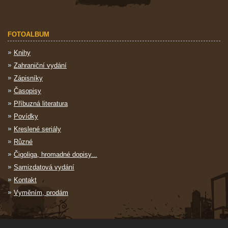
FOTOALBUM
Knihy
Zahraniční vydání
Zápisníky
Časopisy
Příbuzná literatura
Povídky
Kreslené seriály
Různé
Čigoliga, hromadné dopisy...
Samizdatová vydání
Kontakt
Vyměním, prodám