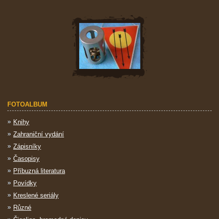
FOTOALBUM
Knihy
Zahraniční vydání
Zápisníky
Časopisy
Příbuzná literatura
Povídky
Kreslené seriály
Různé