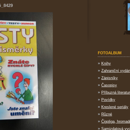
G_8429
FOTOALBUM
Knihy
Zahraniční vydán
Zápisníky
Časopisy
Příbuzná literatu
Povídky
Kreslené seriály
Různé
Čigoliga, hromad
Samizdatová vy