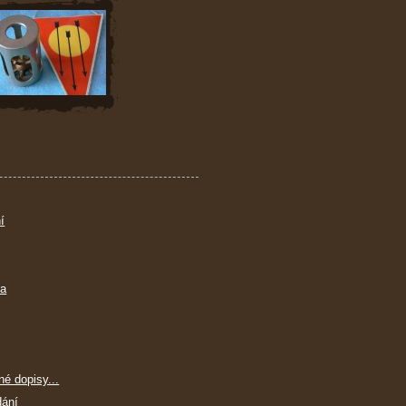
í
ra
né dopisy...
dání