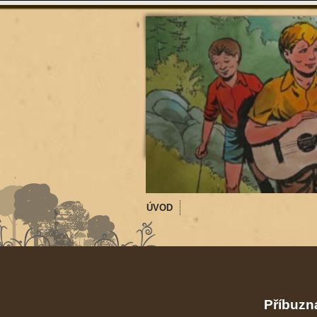
ÚVOD
Příbuzná