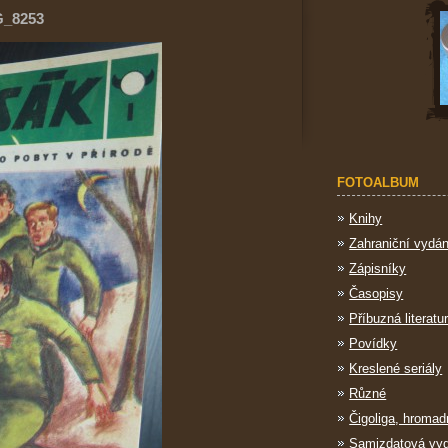
G_8253
FOTOALBUM
Knihy
Zahraniční vydán
Zápisníky
Časopisy
Příbuzná literatu
Povídky
Kreslené seriály
Různé
Čigoliga, hromad
Samizdatová vy