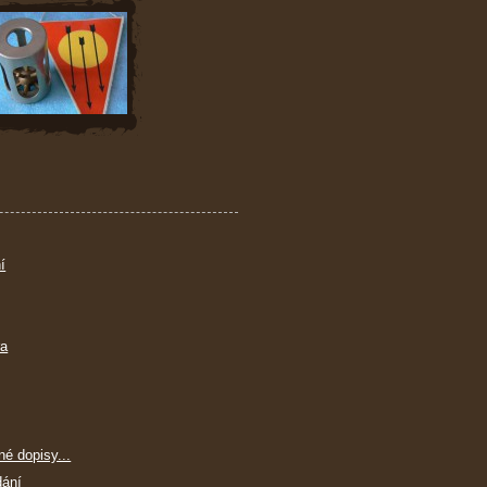
í
ra
né dopisy...
dání