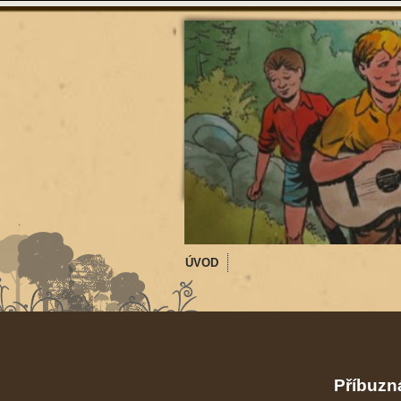
ÚVOD
Příbuzná