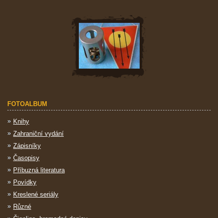
FOTOALBUM
Knihy
Zahraniční vydání
Zápisníky
Časopisy
Příbuzná literatura
Povídky
Kreslené seriály
Různé