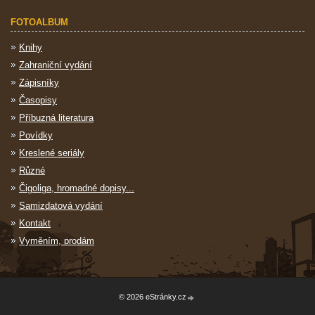
FOTOALBUM
Knihy
Zahraniční vydání
Zápisníky
Časopisy
Příbuzná literatura
Povídky
Kreslené seriály
Různé
Čigoliga, hromadné dopisy...
Samizdatová vydání
Kontakt
Vyměním, prodám
© 2026 eStránky.cz