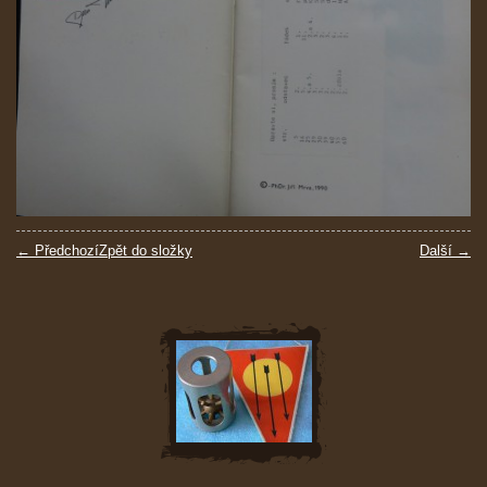
← Předchozí
Zpět do složky
Další →