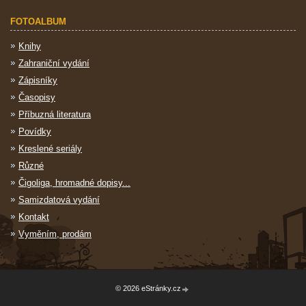
FOTOALBUM
Knihy
Zahraniční vydání
Zápisníky
Časopisy
Příbuzná literatura
Povídky
Kreslené seriály
Různé
Čigoliga, hromadné dopisy...
Samizdatová vydání
Kontakt
Vyměním, prodám
© 2026 eStránky.cz