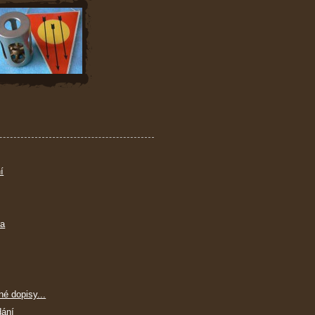
í
ra
né dopisy...
dání