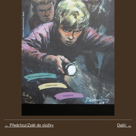
← Předchozí
Zpět do složky
Další →