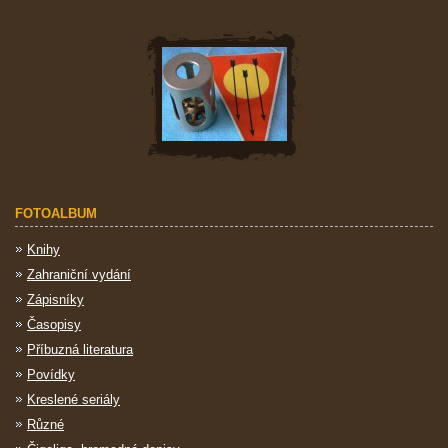
FOTOALBUM
Knihy
Zahraniční vydání
Zápisníky
Časopisy
Příbuzná literatura
Povídky
Kreslené seriály
Různé