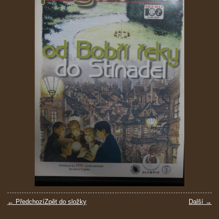
← Předchozí
Zpět do složky
Další →