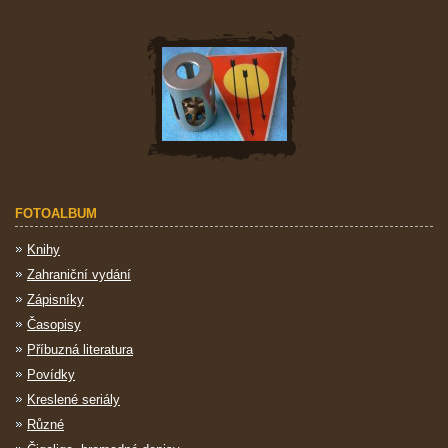
FOTOALBUM
Knihy
Zahraniční vydání
Zápisníky
Časopisy
Příbuzná literatura
Povídky
Kreslené seriály
Různé