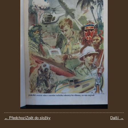
← Předchozí
Zpět do složky
Další →