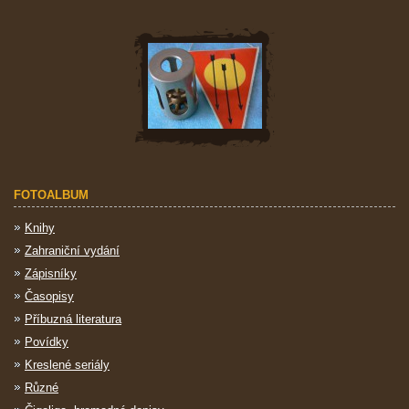
FOTOALBUM
Knihy
Zahraniční vydání
Zápisníky
Časopisy
Příbuzná literatura
Povídky
Kreslené seriály
Různé