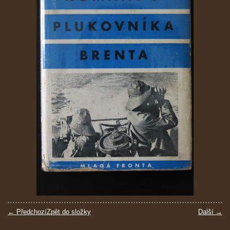
← Předchozí
Zpět do složky
Další →