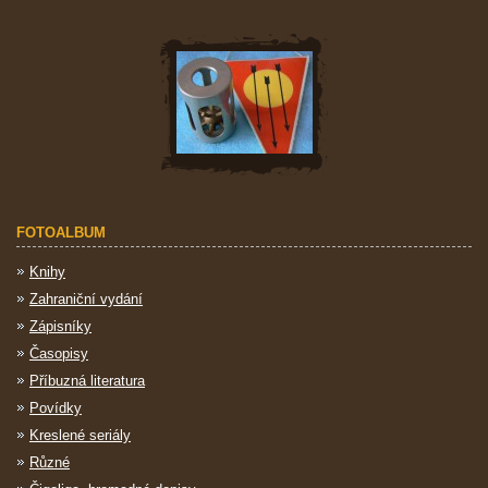
FOTOALBUM
Knihy
Zahraniční vydání
Zápisníky
Časopisy
Příbuzná literatura
Povídky
Kreslené seriály
Různé