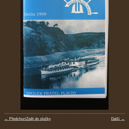
← Předchozí
Zpět do složky
Další →