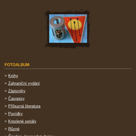
FOTOALBUM
Knihy
Zahraniční vydání
Zápisníky
Časopisy
Příbuzná literatura
Povídky
Kreslené seriály
Různé