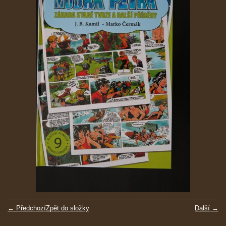
← Předchozí
Zpět do složky
Další →