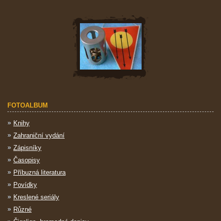
FOTOALBUM
Knihy
Zahraniční vydání
Zápisníky
Časopisy
Příbuzná literatura
Povídky
Kreslené seriály
Různé