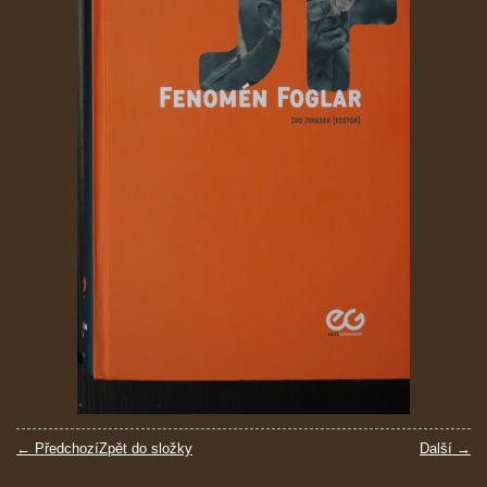
← Předchozí
Zpět do složky
Další →