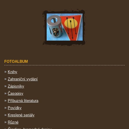
FOTOALBUM
Knihy
Zahraniční vydání
Zápisníky
Časopisy
Příbuzná literatura
Povídky
Kreslené seriály
Různé