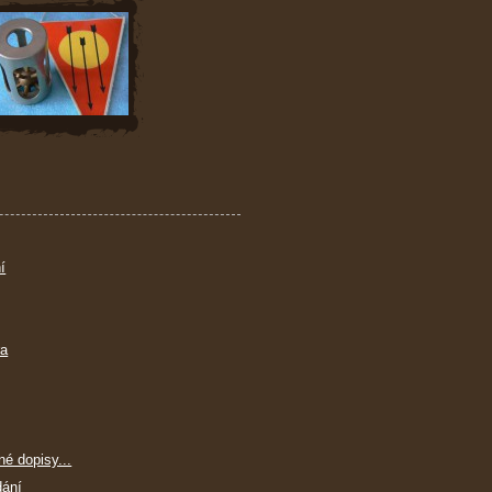
í
ra
né dopisy...
dání