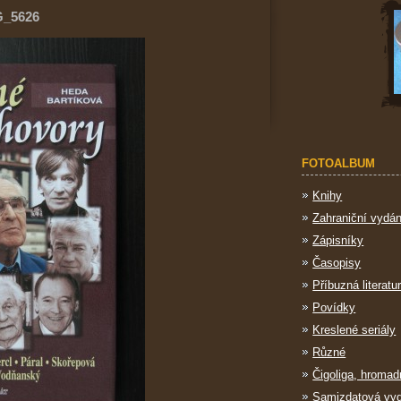
G_5626
FOTOALBUM
Knihy
Zahraniční vydán
Zápisníky
Časopisy
Příbuzná literatu
Povídky
Kreslené seriály
Různé
Čigoliga, hromad
Samizdatová vy