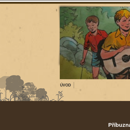
ÚVOD
Příbuzná