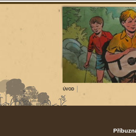
ÚVOD
Příbuzná