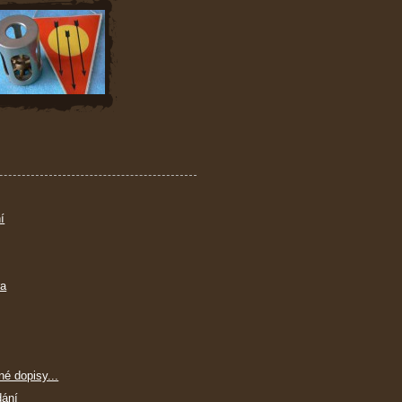
í
ra
né dopisy...
dání