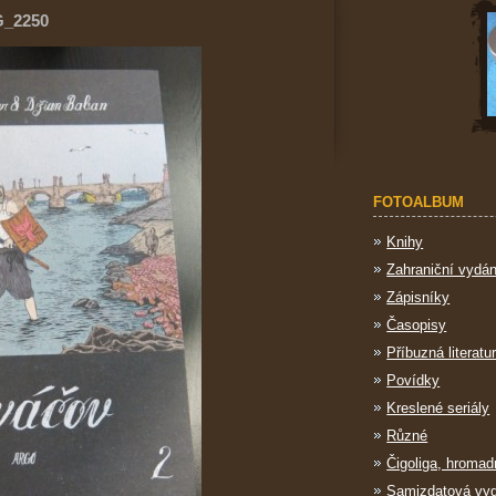
G_2250
FOTOALBUM
Knihy
Zahraniční vydán
Zápisníky
Časopisy
Příbuzná literatu
Povídky
Kreslené seriály
Různé
Čigoliga, hromad
Samizdatová vy