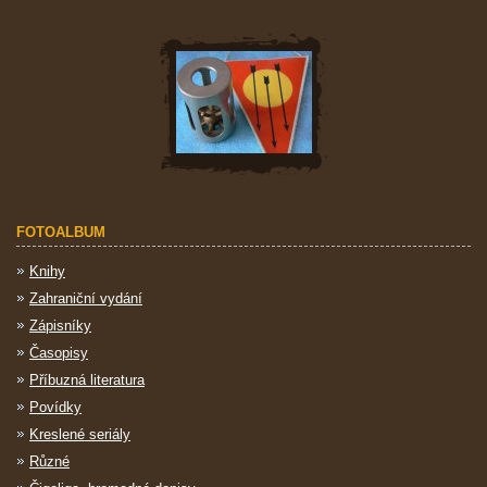
FOTOALBUM
Knihy
Zahraniční vydání
Zápisníky
Časopisy
Příbuzná literatura
Povídky
Kreslené seriály
Různé