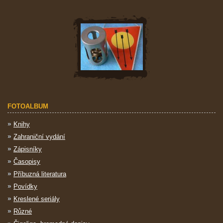
FOTOALBUM
Knihy
Zahraniční vydání
Zápisníky
Časopisy
Příbuzná literatura
Povídky
Kreslené seriály
Různé