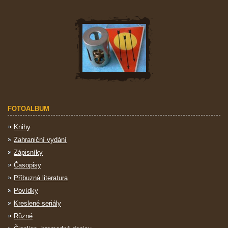
FOTOALBUM
Knihy
Zahraniční vydání
Zápisníky
Časopisy
Příbuzná literatura
Povídky
Kreslené seriály
Různé