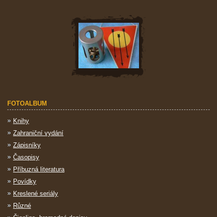
FOTOALBUM
Knihy
Zahraniční vydání
Zápisníky
Časopisy
Příbuzná literatura
Povídky
Kreslené seriály
Různé