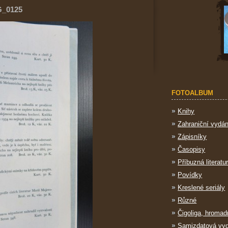
G_0125
FOTOALBUM
Knihy
Zahraniční vydán
Zápisníky
Časopisy
Příbuzná literatu
Povídky
Kreslené seriály
Různé
Čigoliga, hromad
Samizdatová vy