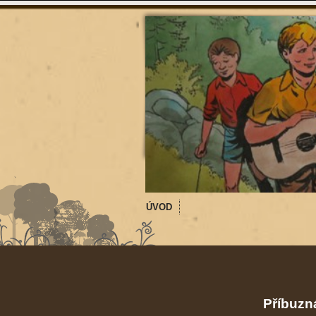
ÚVOD
Příbuzná