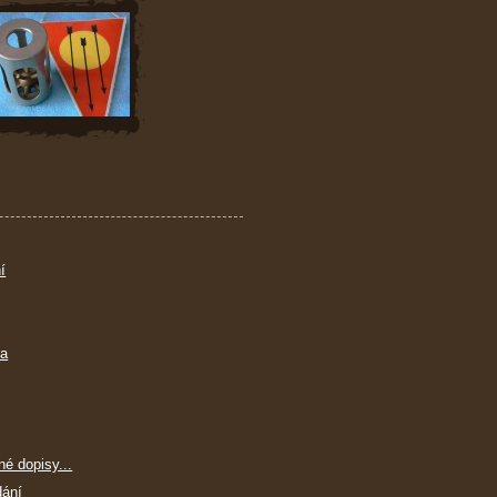
í
ra
né dopisy...
dání