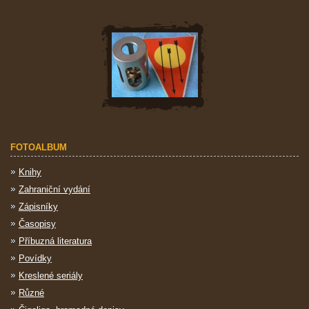
FOTOALBUM
Knihy
Zahraniční vydání
Zápisníky
Časopisy
Příbuzná literatura
Povídky
Kreslené seriály
Různé