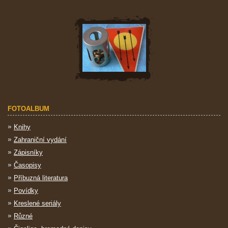
FOTOALBUM
Knihy
Zahraniční vydání
Zápisníky
Časopisy
Příbuzná literatura
Povídky
Kreslené seriály
Různé