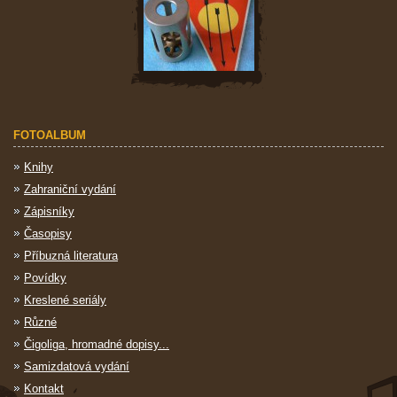
FOTOALBUM
Knihy
Zahraniční vydání
Zápisníky
Časopisy
Příbuzná literatura
Povídky
Kreslené seriály
Různé
Čigoliga, hromadné dopisy...
Samizdatová vydání
Kontakt