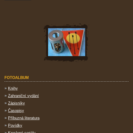
FOTOALBUM
Knihy
Zahraniční vydání
Zápisníky
Časopisy
Příbuzná literatura
Povídky
Kreslené seriály