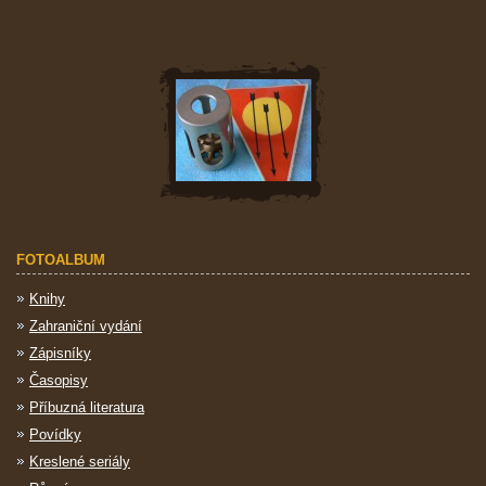
FOTOALBUM
Knihy
Zahraniční vydání
Zápisníky
Časopisy
Příbuzná literatura
Povídky
Kreslené seriály