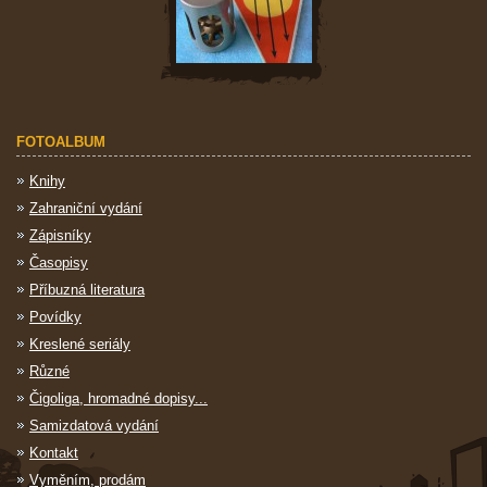
FOTOALBUM
Knihy
Zahraniční vydání
Zápisníky
Časopisy
Příbuzná literatura
Povídky
Kreslené seriály
Různé
Čigoliga, hromadné dopisy...
Samizdatová vydání
Kontakt
Vyměním, prodám