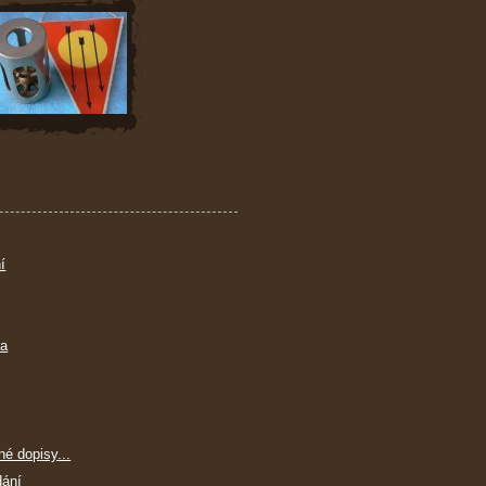
í
ra
né dopisy...
dání