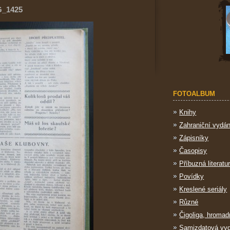
G_1425
FOTOALBUM
Knihy
Zahraniční vydán
Zápisníky
Časopisy
Příbuzná literatu
Povídky
Kreslené seriály
Různé
Čigoliga, hromad
Samizdatová vy