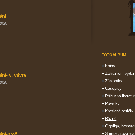
ání
 2020
FOTOALBUM
Knihy
Zahraniční vydán
ání- V. Vávra
Zápisníky
 2020
Časopisy
Příbuzná literatu
Povídky
Kreslené seriály
Různé
Čigoliga, hromad
Samizdatová vy
dání-brož