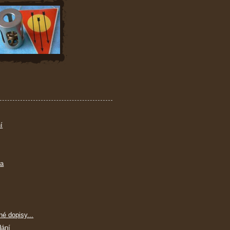
í
ra
né dopisy...
dání