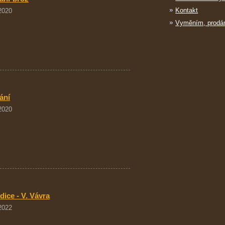
Kontakt
 2020
Vyměním, prod
ání
 2020
edice - V. Vávra
 2022