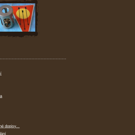
í
ra
né dopisy...
dání