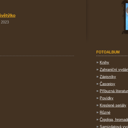
Světýlko
. 2023
FOTOALBUM
Knihy
Zahraniční vydán
Zápisníky
Časopisy
Příbuzná literatu
Povídky
Kreslené seriály
Různé
Čigoliga, hromad
Samizdatová vy