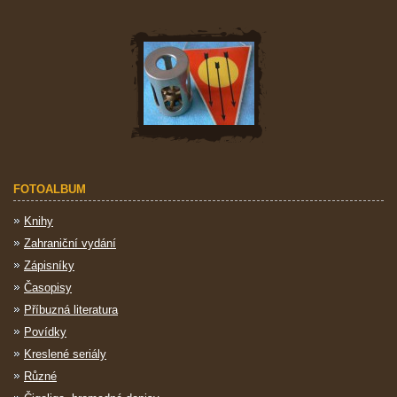
FOTOALBUM
Knihy
Zahraniční vydání
Zápisníky
Časopisy
Příbuzná literatura
Povídky
Kreslené seriály
Různé