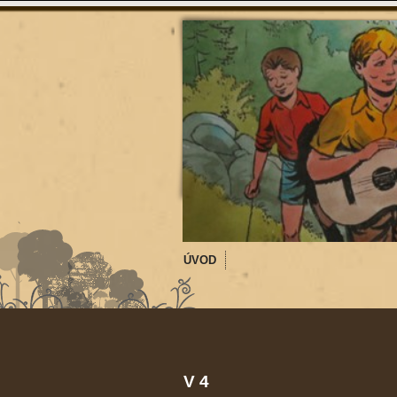
ÚVOD
V 4