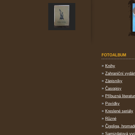
FOTOALBUM
Knihy
Zahraniční vydán
Zápisníky
Časopisy
Příbuzná literatu
Povídky
Kreslené seriály
Různé
Čigoliga, hromad
Samizdatová vy