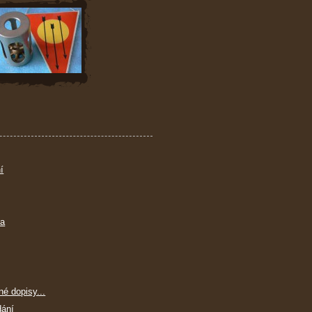
í
ra
né dopisy...
dání