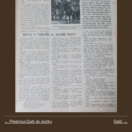
← Předchozí
Zpět do složky
Další →