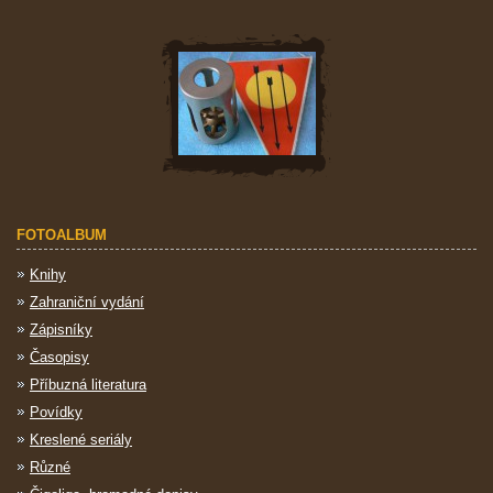
FOTOALBUM
Knihy
Zahraniční vydání
Zápisníky
Časopisy
Příbuzná literatura
Povídky
Kreslené seriály
Různé