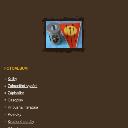
FOTOALBUM
Knihy
Zahraniční vydání
Zápisníky
Časopisy
Příbuzná literatura
Povídky
Kreslené seriály