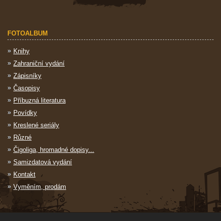
FOTOALBUM
Knihy
Zahraniční vydání
Zápisníky
Časopisy
Příbuzná literatura
Povídky
Kreslené seriály
Různé
Čigoliga, hromadné dopisy...
Samizdatová vydání
Kontakt
Vyměním, prodám