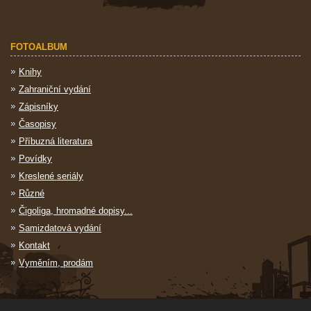
FOTOALBUM
Knihy
Zahraniční vydání
Zápisníky
Časopisy
Příbuzná literatura
Povídky
Kreslené seriály
Různé
Čigoliga, hromadné dopisy...
Samizdatová vydání
Kontakt
Vyměním, prodám