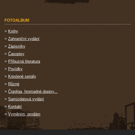
FOTOALBUM
Knihy
Zahraniční vydání
Zápisníky
Časopisy
Příbuzná literatura
Povídky
Kreslené seriály
Různé
Čigoliga, hromadné dopisy...
Samizdatová vydání
Kontakt
Vyměním, prodám