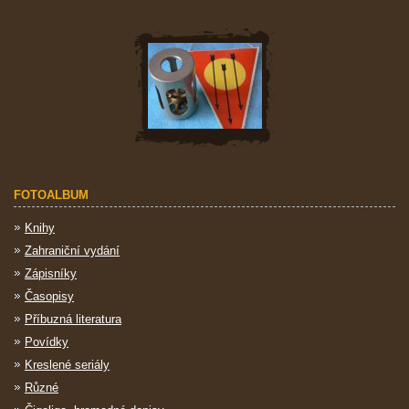
FOTOALBUM
Knihy
Zahraniční vydání
Zápisníky
Časopisy
Příbuzná literatura
Povídky
Kreslené seriály
Různé