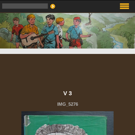
V 3
IMG_5276