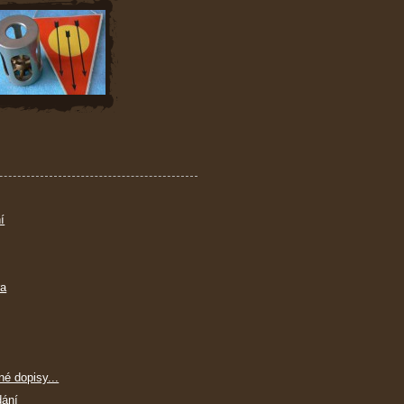
í
ra
né dopisy...
dání