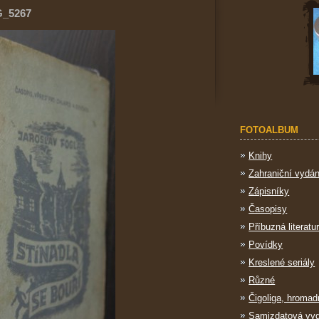
G_5267
FOTOALBUM
Knihy
Zahraniční vydán
Zápisníky
Časopisy
Příbuzná literatu
Povídky
Kreslené seriály
Různé
Čigoliga, hromad
Samizdatová vy