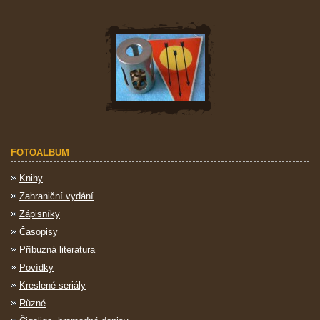
FOTOALBUM
Knihy
Zahraniční vydání
Zápisníky
Časopisy
Příbuzná literatura
Povídky
Kreslené seriály
Různé