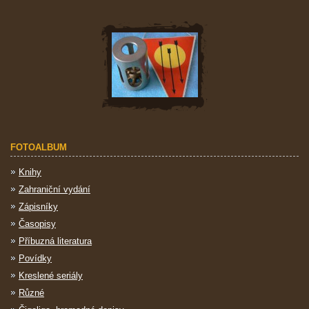
FOTOALBUM
Knihy
Zahraniční vydání
Zápisníky
Časopisy
Příbuzná literatura
Povídky
Kreslené seriály
Různé