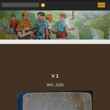
V 1
IMG_5182