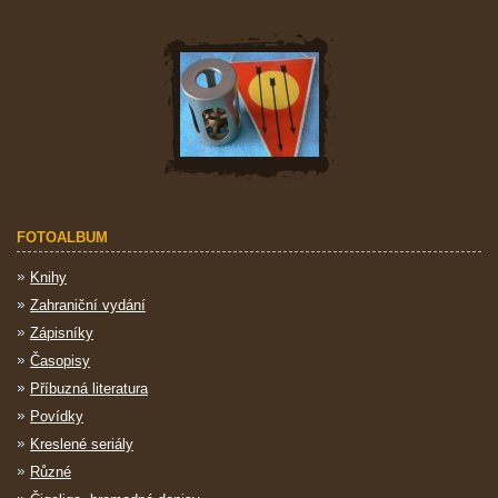
FOTOALBUM
Knihy
Zahraniční vydání
Zápisníky
Časopisy
Příbuzná literatura
Povídky
Kreslené seriály
Různé