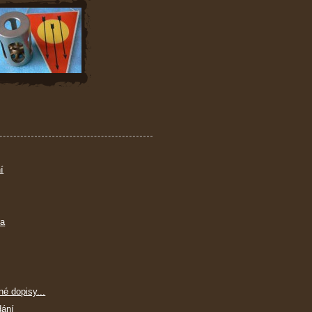
í
ra
né dopisy...
dání