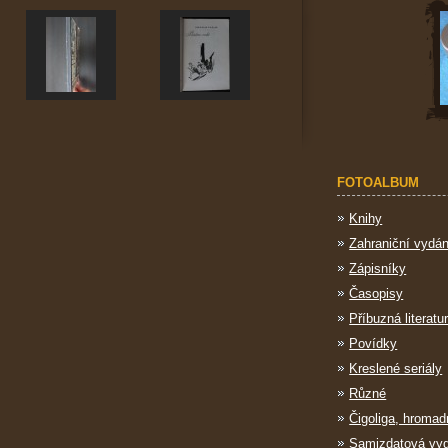
FOTOALBUM
Knihy
Zahraniční vydán
Zápisníky
Časopisy
Příbuzná literatu
Povídky
Kreslené seriály
Různé
Čigoliga, hromad
Samizdatová vy