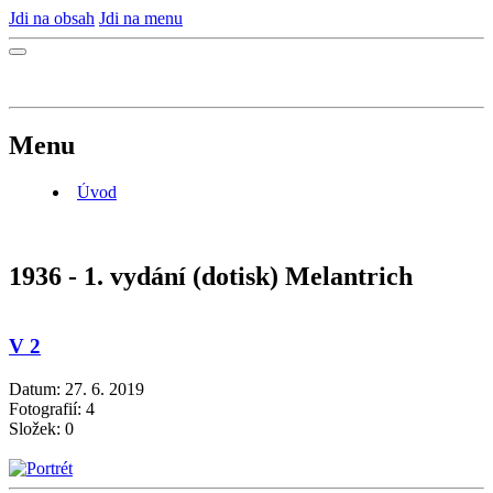
Jdi na obsah
Jdi na menu
Menu
Úvod
1936 - 1. vydání (dotisk) Melantrich
V 2
Datum:
27. 6. 2019
Fotografií:
4
Složek:
0