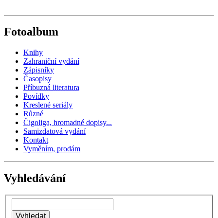
Fotoalbum
Knihy
Zahraniční vydání
Zápisníky
Časopisy
Příbuzná literatura
Povídky
Kreslené seriály
Různé
Čigoliga, hromadné dopisy...
Samizdatová vydání
Kontakt
Vyměním, prodám
Vyhledávání