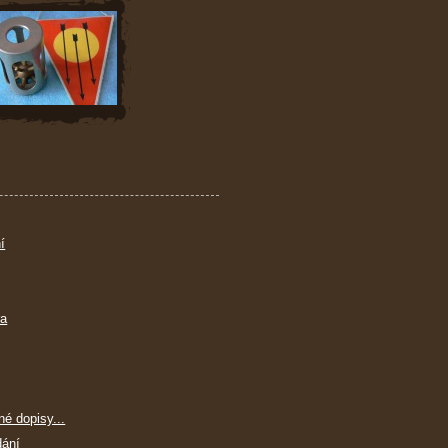
í
ra
né dopisy...
dání