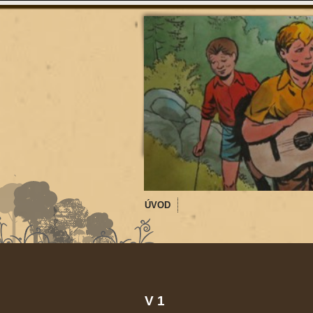
ÚVOD
V 1