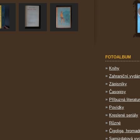
FOTOALBUM
Knihy
Zahraniční vydán
Zápisníky
Časopisy
Příbuzná literatu
Povídky
Kreslené seriály
Různé
Čigoliga, hromad
Samizdatová vy