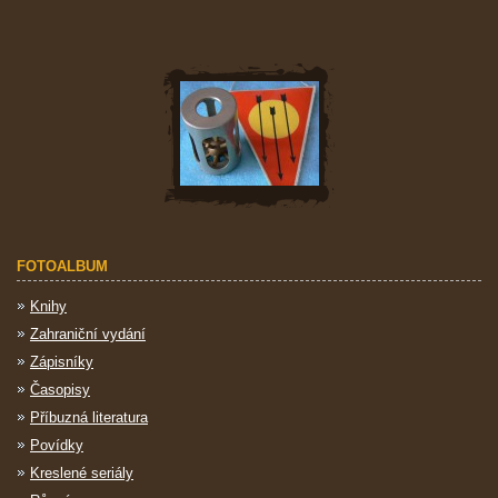
FOTOALBUM
Knihy
Zahraniční vydání
Zápisníky
Časopisy
Příbuzná literatura
Povídky
Kreslené seriály