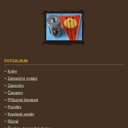
FOTOALBUM
Knihy
Zahraniční vydání
Zápisníky
Časopisy
Příbuzná literatura
Povídky
Kreslené seriály
Různé