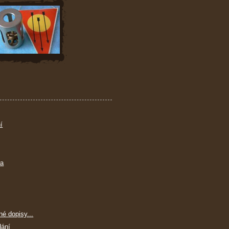
í
ra
né dopisy...
dání