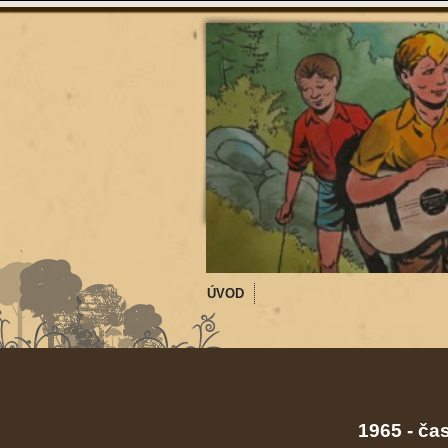
ÚVOD
1965 - ča