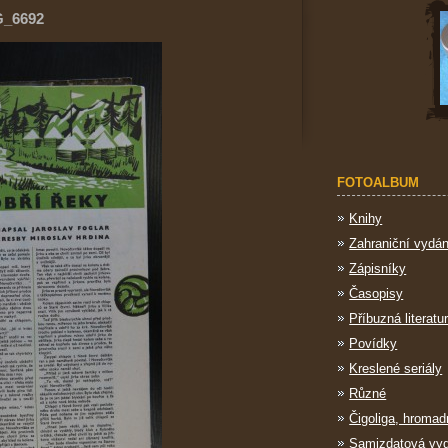
G_6692
FOTOALBUM
Knihy
Zahraniční vydán
Zápisníky
Časopisy
Příbuzná literatu
Povídky
Kreslené seriály
Různé
Čigoliga, hromad
Samizdatová vy