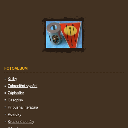
FOTOALBUM
Knihy
Zahraniční vydání
Zápisníky
Časopisy
Příbuzná literatura
Povídky
Kreslené seriály